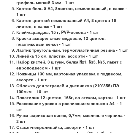
грифель мягкий 3 мм - 1 шт
Картон белый А4, 8листов, немелованный, в папке -
1 шт
Картон цветной немелованный А4, 8 цветов 16
листов, в папке - 1 шт
Клей-карандаш, 15 г, PVP-основа - 1 шт
Краски акварельные медовые, 12 цветов,
пластиковый пенал - 1 шт
Ластик треугольный, термопластичная резина - 1 шт
Линейка 15 см, пластик, ассорти - 1 шт
Набор кистей, 3 штуки, белка №1, №3, №5, пакет с
европодвесом - 1 шт
Ножницы 130 мм, картонная упаковка с подвесом,
ассорти - 1 шт
Обложка для тетрадей и дневников (210*355) ПЭ
100мкм - 10 шт
Пластилин 12 цветов, 168г, со стеком, картон - 1 шт
Расписание уроков с расписанием звонков А4 - 1
шт
Ручка шариковая синяя, 0,7мм, масляные чернила -
2 шт
Стакан-непроливайка, ассорти - 1 шт
Тетрадь 12листов, клетка, офсет (60 г/м2), обложка