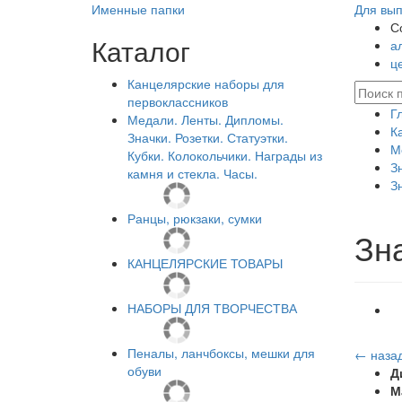
Именные папки
Для вып
С
Каталог
а
ц
Канцелярские наборы для
первоклассников
Г
Медали. Ленты. Дипломы.
К
Значки. Розетки. Статуэтки.
М
Кубки. Колокольчики. Награды из
З
камня и стекла. Часы.
З
Ранцы, рюкзаки, сумки
Зн
КАНЦЕЛЯРСКИЕ ТОВАРЫ
НАБОРЫ ДЛЯ ТВОРЧЕСТВА
Пеналы, ланчбоксы, мешки для
← наза
обуви
Д
М