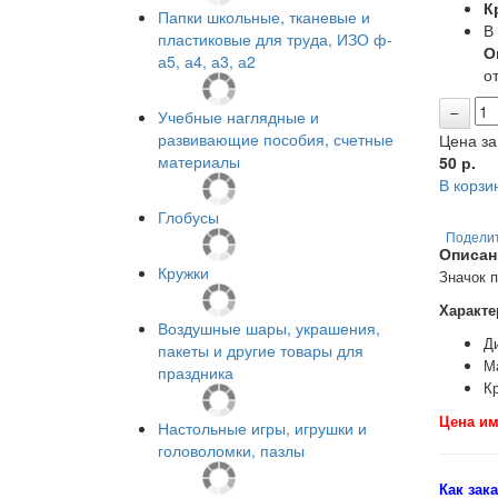
К
Папки школьные, тканевые и
В
пластиковые для труда, ИЗО ф-
О
а5, а4, а3, а2
от
Учебные наглядные и
развивающие пособия, счетные
Цена за
материалы
50
р.
В корзи
Глобусы
Подели
Описан
Кружки
Значок 
Характе
Воздушные шары, украшения,
Д
пакеты и другие товары для
М
праздника
К
Цена им
Настольные игры, игрушки и
головоломки, пазлы
Как зак