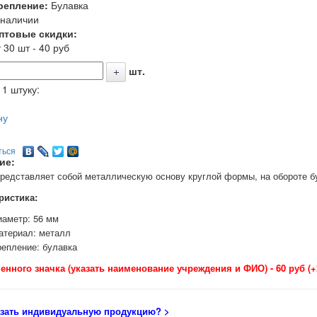
репление:
Булавка
 наличии
птовые скидки:
 30 шт - 40 руб
шт.
 1 штуку:
ну
ться
ие:
представляет собой металлическую основу круглой формы, на обороте б
ристика:
иаметр: 56 мм
атериал: металл
репление: булавка
енного значка (указать наименование учреждения и ФИО) - 60 руб (+
азать индивидуальную продукцию
? >