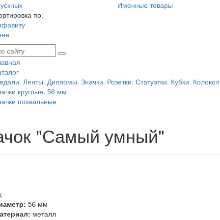
ускных
Именные товары
ортировка по:
лфавиту
ене
лавная
аталог
едали. Ленты. Дипломы. Значки. Розетки. Статуэтки. Кубки. Колокол
начки круглые, 56 мм
начки похвальные
ачок "Самый умный"
д
иаметр:
56 мм
атериал:
металл