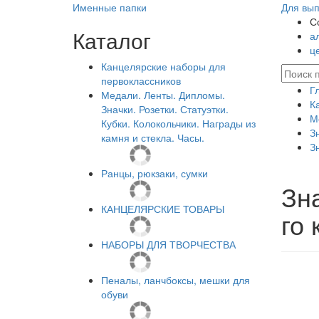
Именные папки
Для вып
С
Каталог
а
ц
Канцелярские наборы для
первоклассников
Г
Медали. Ленты. Дипломы.
К
Значки. Розетки. Статуэтки.
М
Кубки. Колокольчики. Награды из
З
камня и стекла. Часы.
З
Ранцы, рюкзаки, сумки
Зн
КАНЦЕЛЯРСКИЕ ТОВАРЫ
го 
НАБОРЫ ДЛЯ ТВОРЧЕСТВА
Пеналы, ланчбоксы, мешки для
обуви