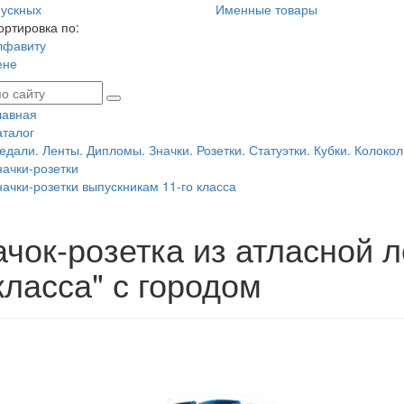
ускных
Именные товары
ортировка по:
лфавиту
ене
лавная
аталог
едали. Ленты. Дипломы. Значки. Розетки. Статуэтки. Кубки. Колокол
начки-розетки
начки-розетки выпускникам 11-го класса
ачок-розетка из атласной 
класса" с городом