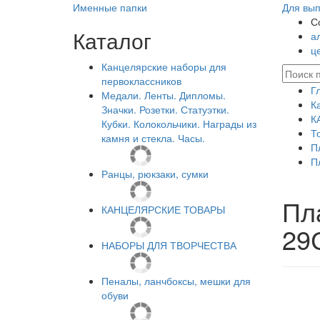
Именные папки
Для вып
С
Каталог
а
ц
Канцелярские наборы для
первоклассников
Г
Медали. Ленты. Дипломы.
К
Значки. Розетки. Статуэтки.
К
Кубки. Колокольчики. Награды из
Т
камня и стекла. Часы.
П
П
Ранцы, рюкзаки, сумки
Пла
КАНЦЕЛЯРСКИЕ ТОВАРЫ
29
НАБОРЫ ДЛЯ ТВОРЧЕСТВА
Пеналы, ланчбоксы, мешки для
обуви