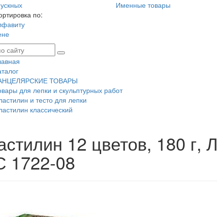
ускных
Именные товары
ортировка по:
лфавиту
ене
лавная
аталог
АНЦЕЛЯРСКИЕ ТОВАРЫ
овары для лепки и скульптурных работ
ластилин и тесто для лепки
ластилин классический
стилин 12 цветов, 180 г, 
С 1722-08