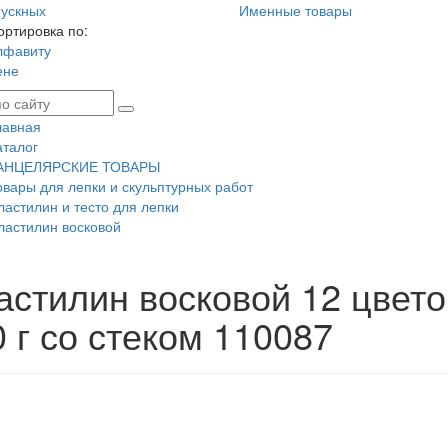
ускных
Именные товары
ортировка по:
лфавиту
ене
лавная
аталог
АНЦЕЛЯРСКИЕ ТОВАРЫ
овары для лепки и скульптурных работ
ластилин и тесто для лепки
ластилин восковой
астилин восковой 12 цвето
 г со стеком 110087