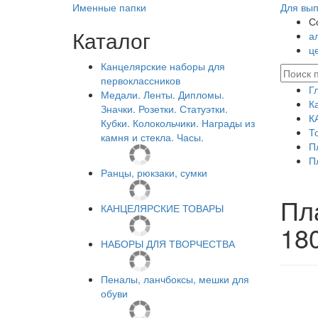
Именные папки
Для вып
С
Каталог
а
ц
Канцелярские наборы для
первоклассников
Г
Медали. Ленты. Дипломы.
К
Значки. Розетки. Статуэтки.
К
Кубки. Колокольчики. Награды из
Т
камня и стекла. Часы.
П
П
Ранцы, рюкзаки, сумки
Пл
КАНЦЕЛЯРСКИЕ ТОВАРЫ
180
НАБОРЫ ДЛЯ ТВОРЧЕСТВА
Пеналы, ланчбоксы, мешки для
обуви