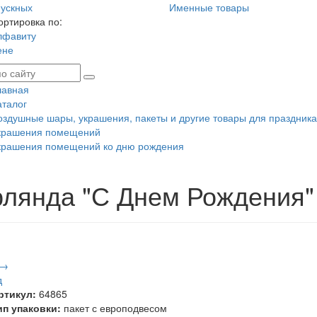
ускных
Именные товары
ортировка по:
лфавиту
ене
лавная
аталог
оздушные шары, украшения, пакеты и другие товары для праздника
крашения помещений
крашения помещений ко дню рождения
рлянда "С Днем Рождения"
 →
д
ртикул:
64865
ип упаковки:
пакет с европодвесом