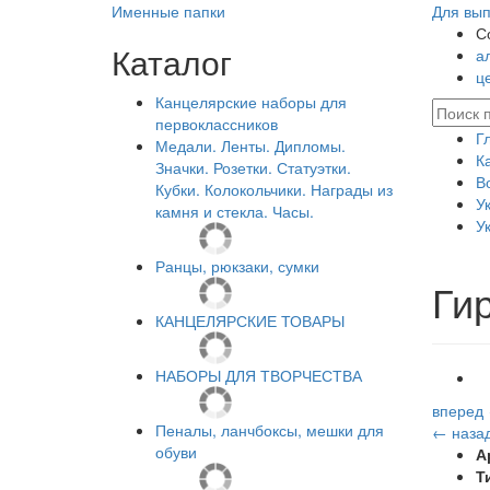
Именные папки
Для вып
С
Каталог
а
ц
Канцелярские наборы для
первоклассников
Г
Медали. Ленты. Дипломы.
К
Значки. Розетки. Статуэтки.
В
Кубки. Колокольчики. Награды из
У
камня и стекла. Часы.
У
Ранцы, рюкзаки, сумки
Ги
КАНЦЕЛЯРСКИЕ ТОВАРЫ
НАБОРЫ ДЛЯ ТВОРЧЕСТВА
вперед
Пеналы, ланчбоксы, мешки для
← наза
обуви
А
Т