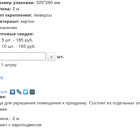
азмер упаковки:
320*260 мм
лина:
2 м
ип скрепления:
люверсы
атериал:
картон
 наличии
птовые скидки:
 5 шт. - 185 руб.
 10 шт. - 165 руб.
шт.
 1 штуку:
ну
ться
ие:
а для украшения помещения к празднику. Состоит из отдельных эл
ами.
лина - 2 м
акет с европодвесом