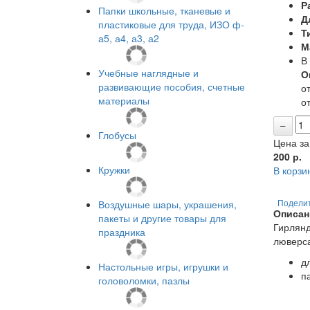
Р
Папки школьные, тканевые и
Д
пластиковые для труда, ИЗО ф-
Т
а5, а4, а3, а2
М
В
Учебные наглядные и
О
развивающие пособия, счетные
от
материалы
от
Глобусы
Цена за
200
р.
Кружки
В корзи
Воздушные шары, украшения,
Подели
Описан
пакеты и другие товары для
Гирлянд
праздника
люверс
д
Настольные игры, игрушки и
п
головоломки, пазлы