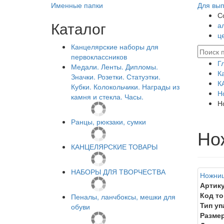
Именные папки
Для вып
С
Каталог
а
ц
Канцелярские наборы для
первоклассников
Г
Медали. Ленты. Дипломы.
К
Значки. Розетки. Статуэтки.
К
Кубки. Колокольчики. Награды из
Н
камня и стекла. Часы.
Н
Ранцы, рюкзаки, сумки
Но
КАНЦЕЛЯРСКИЕ ТОВАРЫ
НАБОРЫ ДЛЯ ТВОРЧЕСТВА
Ножниц
Артику
Код то
Пеналы, ланчбоксы, мешки для
Тип уп
обуви
Размер