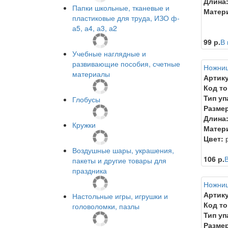
Длина
Папки школьные, тканевые и
Матер
пластиковые для труда, ИЗО ф-
а5, а4, а3, а2
99 р.
В 
Учебные наглядные и
развивающие пособия, счетные
Ножниц
материалы
Артику
Код то
Тип уп
Глобусы
Размер
Длина
Кружки
Матер
Цвет:
р
Воздушные шары, украшения,
106 р.
В
пакеты и другие товары для
праздника
Ножниц
Артику
Настольные игры, игрушки и
Код то
головоломки, пазлы
Тип уп
Размер