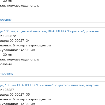
:
130 мм
иал:
нержавеющая сталь
корзину
ы 130 мм, с цветной печатью, BRAUBERG "Поросята", розовые
л:
232272
вара:
00-00027134
аковки:
блистер с европодвесом
 упаковки:
145*93 мм
:
130 мм
иал:
нержавеющая сталь
озовый
 корзину
ы, 130 мм BRAUBERG "Пингвины", с цветной печатью, голубые
л:
232271
вара:
00-00027135
аковки:
блистер с европодвесом
 упаковки:
145*90 мм