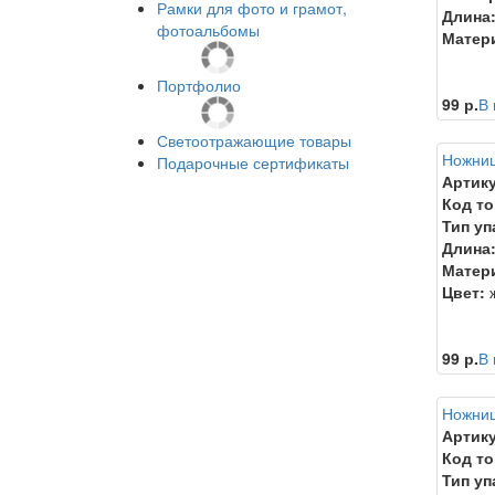
Рамки для фото и грамот,
Длина
фотоальбомы
Матер
Портфолио
99 р.
В 
Светоотражающие товары
Ножниц
Подарочные сертификаты
Артику
Код то
Тип уп
Длина
Матер
Цвет:
ж
99 р.
В 
Ножниц
Артику
Код то
Тип уп