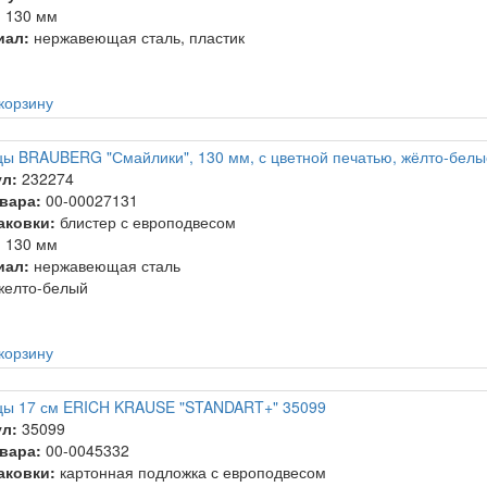
:
130 мм
иал:
нержавеющая сталь, пластик
корзину
ы BRAUBERG "Смайлики", 130 мм, с цветной печатью, жёлто-белы
л:
232274
вара:
00-00027131
аковки:
блистер с европодвесом
:
130 мм
иал:
нержавеющая сталь
елто-белый
корзину
ы 17 см ERICH KRAUSE "STANDART+" 35099
л:
35099
вара:
00-0045332
аковки:
картонная подложка с европодвесом