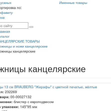
ускных
Именные товары
ортировка по:
лфавиту
ене
лавная
аталог
АНЦЕЛЯРСКИЕ ТОВАРЫ
ожницы и ножи канцелярские
ожницы канцелярские
жницы канцелярские
ы 13 см BRAUBERG "Жирафы" с цветной печатью, жёлтые
л:
232269
вара:
00-00027132
аковки:
блистер с европодвесом
 упаковки:
145*95 мм