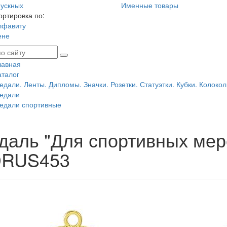
ускных
Именные товары
ортировка по:
лфавиту
ене
лавная
аталог
едали. Ленты. Дипломы. Значки. Розетки. Статуэтки. Кубки. Колокол
едали
едали спортивные
даль "Для спортивных мер
RUS453