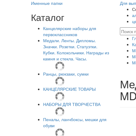
Именные папки
Для вып
С
Каталог
а
ц
Канцелярские наборы для
первоклассников
Г
Медали. Ленты. Дипломы.
К
Значки. Розетки. Статуэтки.
М
Кубки. Колокольчики. Награды из
М
камня и стекла. Часы.
М
Ранцы, рюкзаки, сумки
Ме
КАНЦЕЛЯРСКИЕ ТОВАРЫ
MD
НАБОРЫ ДЛЯ ТВОРЧЕСТВА
Пеналы, ланчбоксы, мешки для
обуви