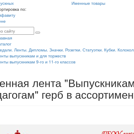
ускных
Именные товары
ортировка по:
лфавиту
ене
лавная
аталог
едали. Ленты. Дипломы. Значки. Розетки. Статуэтки. Кубки. Колокол
енты выпускникам и для торжеств
енты выпускникам 9-го и 11-го классов
енная лента "Выпускникам
агогам" герб в ассортимен