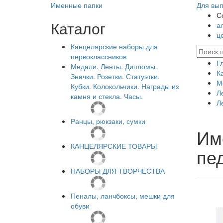
Именные папки
Для вып
С
Каталог
а
ц
Канцелярские наборы для
первоклассников
Г
Медали. Ленты. Дипломы.
К
Значки. Розетки. Статуэтки.
М
Кубки. Колокольчики. Награды из
Л
камня и стекла. Часы.
Л
Ранцы, рюкзаки, сумки
Им
КАНЦЕЛЯРСКИЕ ТОВАРЫ
пед
НАБОРЫ ДЛЯ ТВОРЧЕСТВА
Пеналы, ланчбоксы, мешки для
обуви