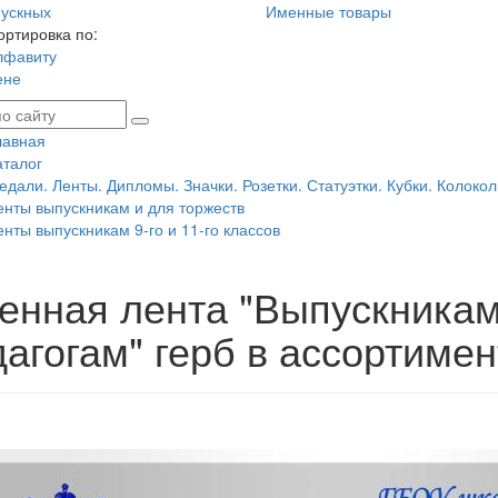
ускных
Именные товары
ортировка по:
лфавиту
ене
лавная
аталог
едали. Ленты. Дипломы. Значки. Розетки. Статуэтки. Кубки. Колокол
енты выпускникам и для торжеств
енты выпускникам 9-го и 11-го классов
енная лента "Выпускникам
агогам" герб в ассортимен