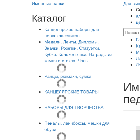
Именные папки
Для вып
С
Каталог
а
ц
Канцелярские наборы для
первоклассников
Г
Медали. Ленты. Дипломы.
К
Значки. Розетки. Статуэтки.
М
Кубки. Колокольчики. Награды из
Л
камня и стекла. Часы.
Л
Ранцы, рюкзаки, сумки
Им
КАНЦЕЛЯРСКИЕ ТОВАРЫ
пед
НАБОРЫ ДЛЯ ТВОРЧЕСТВА
Пеналы, ланчбоксы, мешки для
обуви