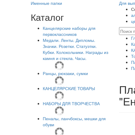
Именные папки
Для вып
С
Каталог
а
ц
Канцелярские наборы для
первоклассников
Г
Медали. Ленты. Дипломы.
К
Значки. Розетки. Статуэтки.
К
Кубки. Колокольчики. Награды из
Т
камня и стекла. Часы.
П
П
Ранцы, рюкзаки, сумки
Пл
КАНЦЕЛЯРСКИЕ ТОВАРЫ
"Ен
НАБОРЫ ДЛЯ ТВОРЧЕСТВА
Пеналы, ланчбоксы, мешки для
обуви