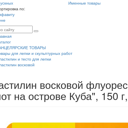
ускных
Именные товары
ортировка по:
лфавиту
ене
лавная
аталог
АНЦЕЛЯРСКИЕ ТОВАРЫ
овары для лепки и скульптурных работ
ластилин и тесто для лепки
ластилин восковой
астилин восковой флуорес
от на острове Куба", 150 г