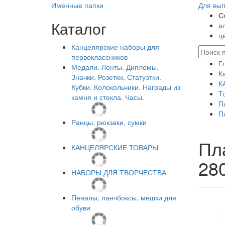
Именные папки
Для вып
С
Каталог
а
ц
Канцелярские наборы для
первоклассников
Г
Медали. Ленты. Дипломы.
К
Значки. Розетки. Статуэтки.
К
Кубки. Колокольчики. Награды из
Т
камня и стекла. Часы.
П
П
Ранцы, рюкзаки, сумки
Пл
КАНЦЕЛЯРСКИЕ ТОВАРЫ
28
НАБОРЫ ДЛЯ ТВОРЧЕСТВА
Пеналы, ланчбоксы, мешки для
обуви