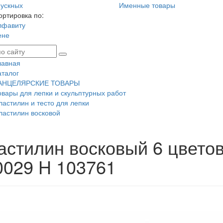
ускных
Именные товары
ортировка по:
лфавиту
ене
лавная
аталог
АНЦЕЛЯРСКИЕ ТОВАРЫ
овары для лепки и скульптурных работ
ластилин и тесто для лепки
ластилин восковой
астилин восковый 6 цвето
0029 H 103761