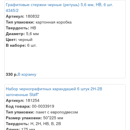
Графитовые стержни черные (ретушь) 5,6 мм, HB, 6 шт.
4345/2
Артикул:
180832
Тип упаковки:
картонная коробка
Твердость:
НВ
Диаметр:
5,6 мм
Цвет:
черный
В наборе:
6 шт.
330 р.
В корзину
Набор чернографитных карандашей 6 штук 2Н-2В
заточенные Staff*
Артикул:
181254
Код товара:
00-0033919
Тип упаковки:
пакет с европодвесом
Размер упаковки:
50*225 мм
Твердость:
Н, 2Н, НВ, В, 2В
Длина:
175 мм