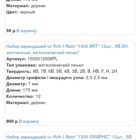
Материал:
дерево
Цвет:
черный
59 р.
В корзину
Набор карандашей ч/г Koh-I-Noor "1500 ART" 12шт., 8B-2H,
заточенные, металлический пенал*
Артикул:
1502012008PL
Тип упаковки:
металлический пенал
Твердость:
8B, 7B, 6B, 5B, 4B, 3B, 2B, B, HB, F, H, 2H
Диаметр грифеля / пишущего узла:
2,0-2,5 мм
Диаметр:
7 мм
Длина:
175 мм
Количество:
12
Материал:
дерево
900 р.
В корзину
Набор карандашей ч/г Koh-I-Noor "1500 GRAPHIC" 12шт., 5B-