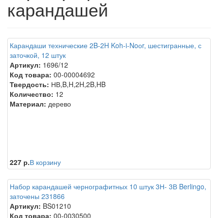
карандашей
Карандаши технические 2B-2H Koh-i-Noоr, шестигранные, с
заточкой, 12 штук
Артикул:
1696/12
Код товара:
00-00004692
Твердость:
НВ,B,H,2H,2B,HB
Количество:
12
Материал:
дерево
227 р.
В корзину
Набор карандашей чернографитных 10 штук 3Н- 3В Berlingo,
заточены 231866
Артикул:
BS01210
Код товара:
00-0030500