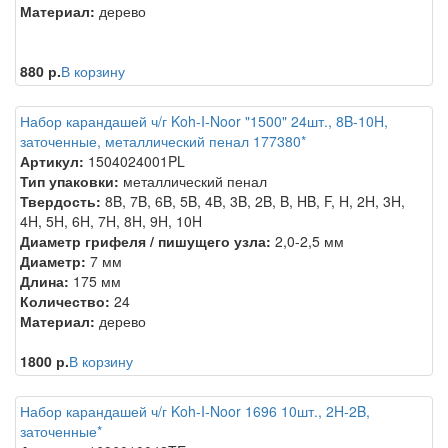
Материал:
дерево
880 р.
В корзину
Набор карандашей ч/г Koh-I-Noor "1500" 24шт., 8B-10H,
заточенные, металлический пенал 177380*
Артикул:
1504024001PL
Тип упаковки:
металлический пенал
Твердость:
8B, 7B, 6B, 5B, 4B, 3B, 2B, B, HB, F, H, 2H, 3H,
4H, 5H, 6H, 7H, 8H, 9H, 10H
Диаметр грифеля / пишущего узла:
2,0-2,5 мм
Диаметр:
7 мм
Длина:
175 мм
Количество:
24
Материал:
дерево
1800 р.
В корзину
Набор карандашей ч/г Koh-I-Noor 1696 10шт., 2H-2B,
заточенные*